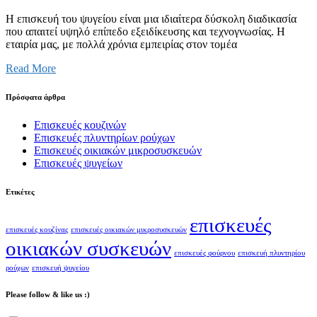
Η επισκευή του ψυγείου είναι μια ιδιαίτερα δύσκολη διαδικασία
που απαιτεί υψηλό επίπεδο εξειδίκευσης και τεχνογνωσίας. Η
εταιρία μας, με πολλά χρόνια εμπειρίας στον τομέα
Read More
Πρόσφατα άρθρα
Επισκευές κουζινών
Επισκευές πλυντηρίων ρούχων
Επισκευές οικιακών μικροσυσκευών
Επισκευές ψυγείων
Ετικέτες
επισκευές
επισκευές κουζίνας
επισκευές οικιακών μικροσυσκευών
οικιακών συσκευών
επισκευές φούρνου
επισκευή πλυντηρίου
ρούχων
επισκευή ψυγείου
Please follow & like us :)