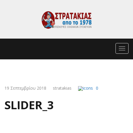
Toggl
navig
19 Σεπτεμβρίου 2018
stratakias
0
SLIDER_3