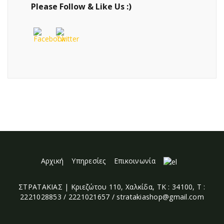
Please Follow & Like Us :)
Αρχική
Υπηρεσίες
Επικοινωνία
ΣΤΡΑΤΑΚΙΑΣ | Κριεζώτου 110, Χαλκίδα, ΤΚ : 34100, Τ :
2221028853 / 2221021657 / stratakiashop@gmail.com